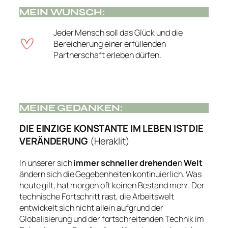
MEIN WUNSCH:
Jeder Mensch soll das Glück und die
Bereicherung einer erfüllenden
Partnerschaft erleben dürfen.
MEINE GEDANKEN:
DIE EINZIGE KONSTANTE IM LEBEN IST DIE
VERÄNDERUNG
(Heraklit)
In unserer sich
immer schneller drehende
n
Welt
ändern sich die Gegebenheiten kontinuierlich. Was
heute gilt, hat morgen oft keinen Bestand mehr. Der
technische Fortschritt rast, die Arbeitswelt
entwickelt sich nicht allein aufgrund der
Globalisierung und der fortschreitenden Technik im