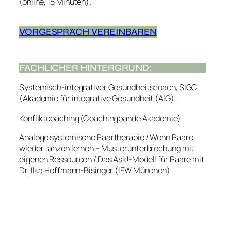
(online, 15 Minuten).
VORGESPRÄCH VEREINBAREN
FACHLICHER HINTERGRUND
:
Systemisch-integrativer Gesundheitscoach, SIGC
(Akademie für integrative Gesundheit (AIG).
Konfliktcoaching (Coachingbande Akademie)
Analoge systemische Paartherapie / Wenn Paare
wieder tanzen lernen – Musterunterbrechung mit
eigenen Ressourcen / Das Ask!-Modell für Paare mit
Dr. Ilka Hoffmann-Bisinger (IFW München)