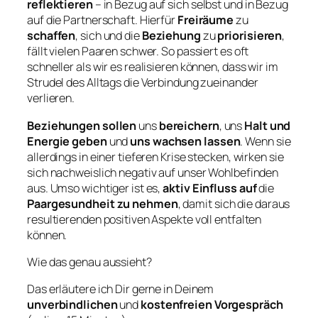
reflektieren
– in Bezug auf sich selbst und in Bezug
auf die Partnerschaft. Hierfür
Freiräume
zu
schaffen
, sich und die
Beziehung
zu
priorisieren
,
fällt vielen Paaren schwer. So passiert es oft
schneller als wir es realisieren können, dass wir im
Strudel des Alltags die Verbindung zueinander
verlieren.
Beziehungen sollen
uns
bereichern
, uns
Halt und
Energie geben
und
uns wachsen lassen
. Wenn sie
allerdings in einer tieferen Krise stecken, wirken sie
sich nachweislich negativ auf unser Wohlbefinden
aus. Umso wichtiger ist es,
aktiv Einfluss auf
die
Paargesundheit zu nehmen
, damit sich die daraus
resultierenden positiven Aspekte voll entfalten
können.
Wie das genau aussieht?
Das erläutere ich Dir gerne in Deinem
unverbindlichen
und
kostenfreien Vorgespräch