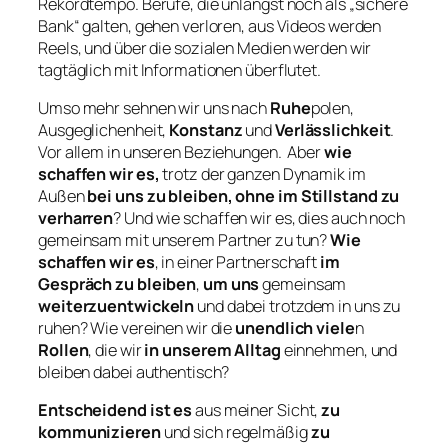
Rekordtempo. Berufe, die unlängst noch als „sichere
Bank“ galten, gehen verloren, aus Videos werden
Reels, und über die sozialen Medien werden wir
tagtäglich mit Informationen überflutet.
Umso mehr sehnen wir uns nach
Ruhe
polen,
Ausgeglichenheit,
Konstanz
und
Verlässlichkeit
.
Vor allem in unseren Beziehungen. Aber
wie
schaffen wir es,
trotz der ganzen Dynamik im
Außen
bei uns zu bleiben, ohne im Stillstand zu
verharren
? Und wie schaffen wir es, dies auch noch
gemeinsam mit unserem Partner zu tun?
Wie
schaffen wir es
, in einer Partnerschaft
im
Gespräch zu bleiben
,
um
uns
gemeinsam
weiterzuentwickeln
und dabei trotzdem in uns zu
ruhen? Wie vereinen wir die
unendlich viele
n
Rollen
, die wir
in unserem Alltag
einnehmen, und
bleiben dabei authentisch?
Entscheidend ist es
aus meiner Sicht,
zu
kommunizieren
und sich regelmäßig
zu